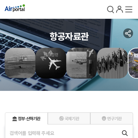
검색
로그인
전체메
공
항공자료관
유
항공역사
항공법령
학회지
국제기구
기관
국제기관
연구기관
정부·산하기관
검