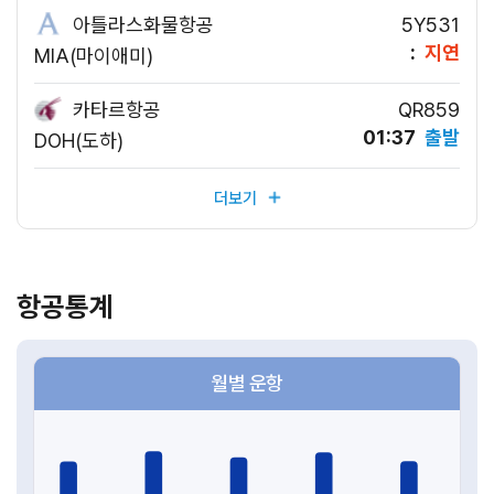
아틀라스화물항공
5Y531
:
지연
MIA(마이애미)
카타르항공
QR859
01:37
출발
DOH(도하)
더보기
현
재
운
항공통계
항
하
는
월별 운항
항
공
편
이