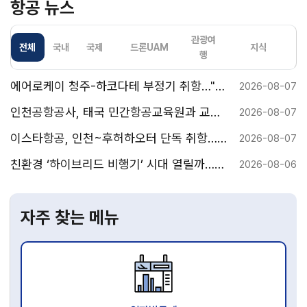
항공 뉴스
관광여
전체
국내
국제
드론UAM
지식
행
에어로케이 청주-하코다테 부정기 취항…"홋
2026-08-07
카이도 세 번째 관문" 정기편 전환 기대
인천공항공사, 태국 민간항공교육원과 교육
2026-08-07
협력 MOU
이스타항공, 인천~후허하오터 단독 취항…첫
2026-08-07
운항편 '만석' 쾌조
친환경 ‘하이브리드 비행기’ 시대 열릴까…장
2026-08-06
시간 비행에 성공
자주 찾는 메뉴