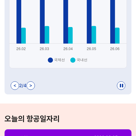
없
습
니
다.
2
/
4
<
>
❚❚
2026.08.10
[미래내일 일경험(인턴형) 항공일자리 청년인턴] 7차 참여자
오늘의 항공일자리
를 모집합니다(추가)
2026.08.05
[미래내일 일경험(인턴형) 항공일자리 청년인턴] 7차 참여자
를 모집합니다.