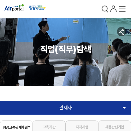
검색
로그인
전체메
공
유
직업(직무)탐색
관제사
교육기관
자격시험
채용관련기업
항공교통관제사란?