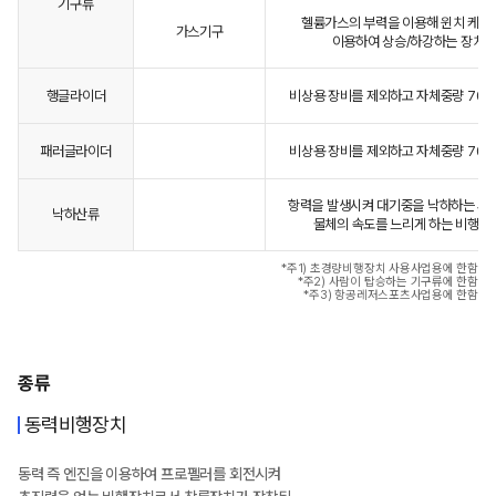
기구류
헬륨가스의 부력을 이용해 윈치 케이
가스기구
이용하여 상승/하강하는 장치
행글라이더
비상용 장비를 제외하고 자체중량 70k
패러글라이더
비상용 장비를 제외하고 자체중량 70k
항력을 발생시켜 대기중을 낙하하는 사
낙하산류
물체의 속도를 느리게 하는 비행장
*주1) 초경량비행장치 사용사업용에 한함
*주2) 사람이 탑승하는 기구류에 한함
*주3) 항공레저스포츠사업용에 한함
종류
동력비행장치
동력 즉 엔진을 이용하여 프로펠러를 회전시켜