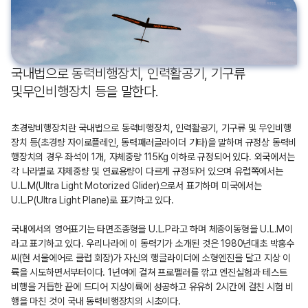
국내법으로
동력비행장치, 인력활공기, 기구류
및
무인비행장치 등을 말한다.
초경량비행장치란 국내법으로 동력비행장치, 인력활공기, 기구류 및 무인비행
장치 등(초경량 자이로플레인, 동력패러글라이더 기타)을 말하며 규정상 동력비
행장치의 경우 좌석이 1개, 자체중량 115Kg 이하로 규정되어 있다. 외국에서는
각 나라별로 자체중량 및 연료용량이 다르게 규정되어 있으며 유럽쪽에서는
U.L.M(Ultra Light Motorized Glider)으로서 표기하며 미국에서는
U.L.P(Ultra Light Plane)로 표기하고 있다.
국내에서의 영어표기는 타면조종형을 U.L.P라고 하며 체중이동형을 U.L.M이
라고 표기하고 있다. 우리나라에 이 동력기가 소개된 것은 1980년대초 박홍수
씨(현 서울에어로 클럽 회장)가 자신의 행글라이더에 소형엔진을 달고 지상 이
륙을 시도하면서부터이다. 1년여에 걸쳐 프로펠러를 깎고 엔진실험과 테스트
비행을 거듭한 끝에 드디어 지상이륙에 성공하고 유유히 2시간에 걸친 시험 비
행을 마친 것이 국내 동력비행장치의 시초이다.