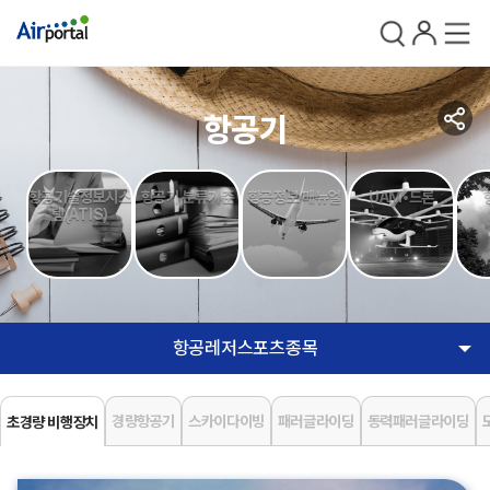
검색
로그인
전체메
공
항공기
유
항공기술정보시스
항공기 분류기준
항공정보 매뉴얼
UAM•드론
템(ATIS)
항공레저스포츠종목
경량항공기
스카이다이빙
패러글라이딩
동력패러글라이딩
초경량 비행장치