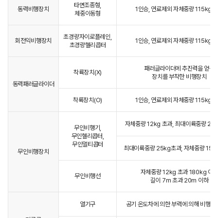
타면조종형,
동력비행장치
1인승, 연료제외 자체중량 115kg 
체중이동형
초경량자이로플레인,
회전익비행장치
1인승, 연료제외 자체중량 115kg 
초경량헬리콥터
패러글라이더에 추진력을 얻는
착륙장치(X)
장치를 부착한 비행장치
동력패러글라이더
착륙장치(O)
1인승, 연료제외 자체중량 115kg 
자체중량 12kg 초과, 최대이륙중량 25
무인비행기,
무인헬리콥터,
무인멀티콥터
최대이륙중량 25kg초과, 자체중량 150
무인비행장치
자체중량 12kg 초과 180kg 이
무인비행선
길이 7m 초과 20m 이하
열기구
공기 온도차에 의한 부력에 의해 비행하