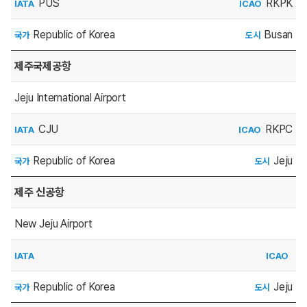
PUS
RKPK
IATA
ICAO
Republic of Korea
Busan
국가
도시
제주국제공항
Jeju International Airport
CJU
RKPC
IATA
ICAO
Republic of Korea
Jeju
국가
도시
제주 신공항
New Jeju Airport
IATA
ICAO
Republic of Korea
Jeju
국가
도시