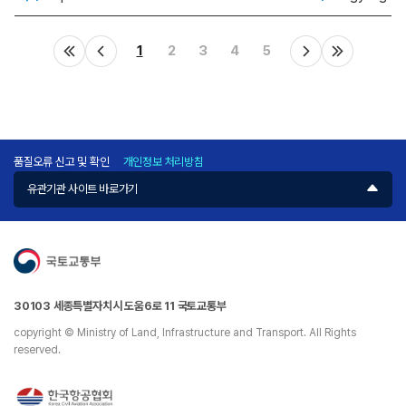
검
색
1
2
3
4
5
된
결
과
값
이
품질오류 신고 및 확인
개인정보 처리방침
존
재
유관기관 사이트 바로가기
하
지
않
습
니
30103 세종특별자치시 도움6로 11 국토교통부
다.
copyright © Ministry of Land, Infrastructure and Transport. All Rights
reserved.