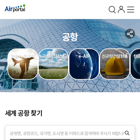
검색
로그인
전체메
공
공항
유
항공기 출도착
공항기상정보
e-AIP
신공항건설현황
항공
세계 공항 찾기
검색