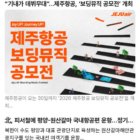
“기내가 데뷔무대”…
제주항공, ‘보딩뮤직 공모전’ 개최
제주항공이 오는 30일까지 ‘2026 제주항공 보딩뮤직 공모전’을 개
최...
北, 피서철에 평양-원산갈마 국내항공편 운항…
정기편
될지 주목
북한이 수도 평양과 대표 관광단지로 육성하는 원산갈마해안관
광지구를 잇는 국내선 여객기를 운항...