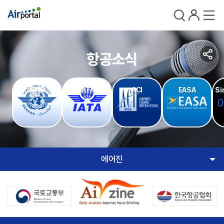
검색
로그인
전체메
공
항공소식
유
ICAO
IATA
ACI
EASA
Si
에어진