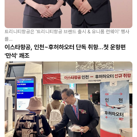
트리니티항공은 '트리니티항공 브랜드 출시 & 유니폼 런웨이' 행사
를...
이스타항공, 인천~후허하오터 단독
취항…첫 운항편
'만석' 쾌조