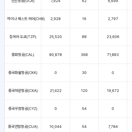
천진항공(GCR)
7,924
62
6,699
차이나 웨스트 에어(CHB)
2,928
16
2,797
집에어 도쿄(TZP)
25,520
88
23,606
중화항공(CAL)
80,878
368
71,883
중국화물항공(CKK)
0
30
0
중국하문항공(CXA)
21,422
120
19,672
중국우정항공(CYZ)
0
54
0
중국연합항공(CUA)
10,044
54
7,784