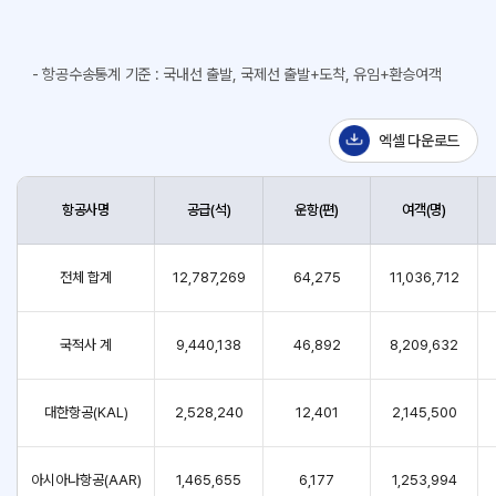
- 항공수송통계 기준 : 국내선 출발, 국제선 출발+도착, 유임+환승여객
엑셀 다운로드
항공사명
공급(석)
운항(편)
여객(명)
전체 합계
12,787,269
64,275
11,036,712
국적사 계
9,440,138
46,892
8,209,632
대한항공(KAL)
2,528,240
12,401
2,145,500
아시아나항공(AAR)
1,465,655
6,177
1,253,994