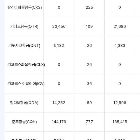
칼리타화물항공(CKS)
0
225
0
카타르항공(QTR)
23,456
109
21,686
카놋샤크항공(QNT)
5,132
26
4,383
카고룩스화물항공(CLX)
0
26
0
카고룩스 이탈리아(ICV)
0
36
0
칭다오항공(QDA)
14,252
80
12,506
춘추항공(CQH)
144,179
777
135,415