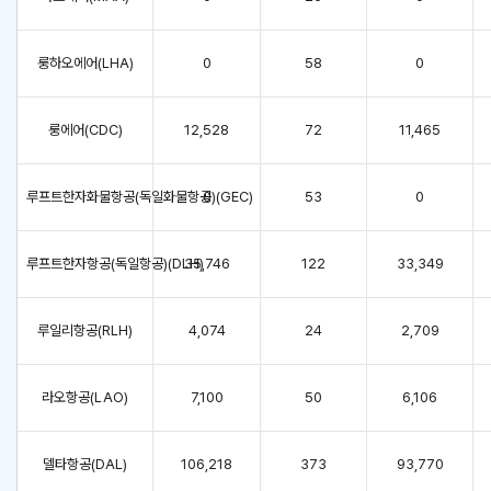
룽하오에어(LHA)
0
58
0
룽에어(CDC)
12,528
72
11,465
루프트한자화물항공(독일화물항공)(GEC)
0
53
0
루프트한자항공(독일항공)(DLH)
35,746
122
33,349
루일리항공(RLH)
4,074
24
2,709
라오항공(LAO)
7,100
50
6,106
델타항공(DAL)
106,218
373
93,770