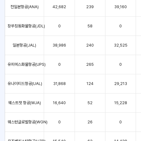
전일본항공(ANA)
42,682
239
39,160
장쑤징동화물항공(JDL)
0
58
0
일본항공(JAL)
38,986
240
32,525
유피에스화물항공(UPS)
0
265
0
유나이티드항공(UAL)
31,868
124
29,213
웨스트젯 항공(WJA)
16,640
52
15,228
웨스턴글로벌항공(WGN)
0
26
0