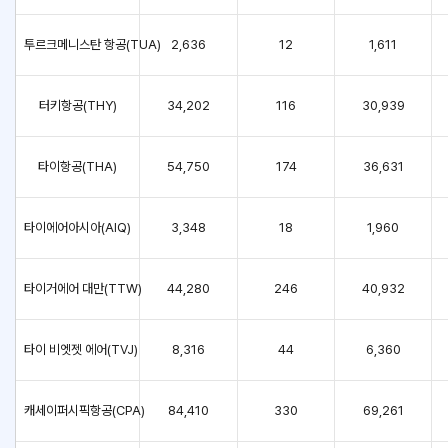
투르크메니스탄 항공(TUA)
2,636
12
1,611
터키항공(THY)
34,202
116
30,939
타이항공(THA)
54,750
174
36,631
타이에어아시아(AIQ)
3,348
18
1,960
타이거에어 대만(TTW)
44,280
246
40,932
타이 비엣젯 에어(TVJ)
8,316
44
6,360
캐세이퍼시픽항공(CPA)
84,410
330
69,261