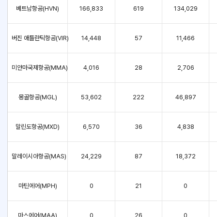
베트남항공(HVN)
166,833
619
134,029
버진 애틀란틱항공(VIR)
14,448
57
11,466
미얀마국제항공(MMA)
4,016
28
2,706
몽골항공(MGL)
53,602
222
46,897
말린도항공(MXD)
6,570
36
4,838
말레이시아항공(MAS)
24,229
87
18,372
마틴에어(MPH)
0
21
0
마스에어(MAA)
0
26
0