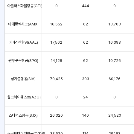
아틀라스화물항공(GTI)
0
444
0
아에로멕시코(AMX)
16,552
62
13,703
아메리칸항공(AAL)
17,562
62
16,398
썬푸꾸옥항공(SPQ)
14,128
62
10,726
싱가폴항공(SIA)
70,425
303
60,176
실크웨이웨스트(AZG)
0
24
0
스타럭스항공(SJX)
26,320
140
24,520
스쿠트타이거항공(TGW)
33,570
114
29,167