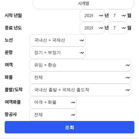
시계열
시작 년월
년
월
종료 년도
년
월
노선
운항
여객
화물
출발/도착
여객화물
항공사
조회