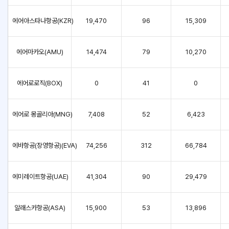
에어아스타나항공(KZR)
19,470
96
15,309
에어마카오(AMU)
14,474
79
10,270
에어로로직(BOX)
0
41
0
에어로 몽골리아(MNG)
7,408
52
6,423
에바항공(장영항공)(EVA)
74,256
312
66,784
에미레이트항공(UAE)
41,304
90
29,479
알래스카항공(ASA)
15,900
53
13,896