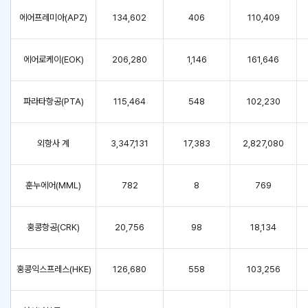
에어프레미아(APZ)
134,602
406
110,409
에어로케이(EOK)
206,280
1,146
161,646
파라타항공(PTA)
115,464
548
102,230
외항사 계
3,347,131
17,383
2,827,080
훈누에어(MML)
782
8
769
홍콩항공(CRK)
20,756
98
18,134
홍콩익스프레스(HKE)
126,680
558
103,256