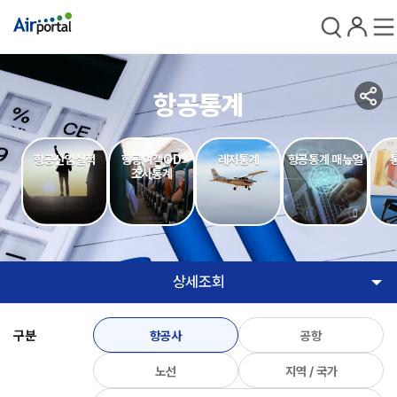
검색
로그인
전체
공
항공통계
유
항공산업실적
항공여객OD
레저통계
항공통계 매뉴얼
조사통계
상세조회
구분
항공사
공항
노선
지역 / 국가