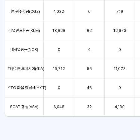
다채귀주항공(CGZ)
1,032
6
719
네덜란드항공(KLM)
18,868
62
16,673
내셔널항공(NCR)
0
4
0
가루다인도네시아(GIA)
15,712
56
11,073
YTO 화물 항공사(HYT)
0
46
0
SCAT 항공(VSV)
6,048
32
4,199