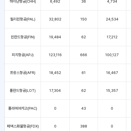
하이난항공(CHH)
6,492
36
4,734
필리핀항공(PAL)
32,802
150
24,534
핀란드항공(FIN)
19,484
62
17,212
피치항공(APJ)
123,116
666
100,127
프랑스항공(AFR)
18,452
61
16,467
폴란드항공(LOT)
17,304
62
15,357
폴라에어카고(PAC)
0
43
0
페덱스화물항공(FDX)
0
388
0