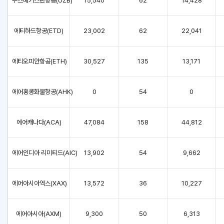
우즈베키스탄항공(UZB)
15,540
62
14,428
에티하드항공(ETD)
23,002
62
22,041
에티오피안항공(ETH)
30,527
135
13,171
에어홍콩화물항공(AHK)
0
54
0
에어캐나다(ACA)
47,084
158
44,812
에어인디아 리미티드(AIC)
13,902
54
9,662
에어아시아엑스(XAX)
13,572
36
10,227
에어아시아(AXM)
9,300
50
6,313