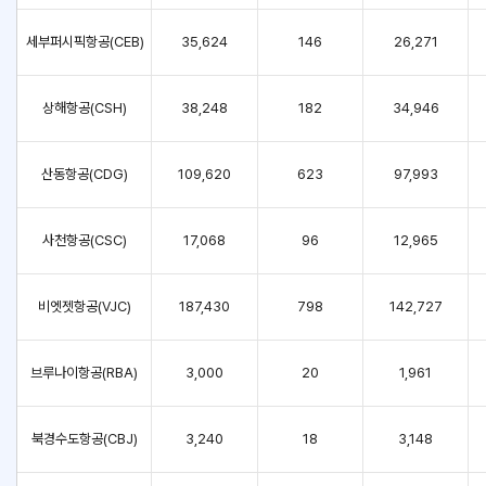
세부퍼시픽항공(CEB)
35,624
146
26,271
상해항공(CSH)
38,248
182
34,946
산동항공(CDG)
109,620
623
97,993
사천항공(CSC)
17,068
96
12,965
비엣젯항공(VJC)
187,430
798
142,727
브루나이항공(RBA)
3,000
20
1,961
북경수도항공(CBJ)
3,240
18
3,148