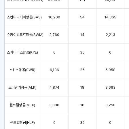
스칸디나비아항공(SAS)
16,200
54
14,365
스카이앙코르항공(SWM)
2,760
14
2,213
스카이리스항공(KYE)
0
30
0
스위스항공(SWR)
6,136
26
5,958
스리랑카항공(ALK)
4,874
18
3,663
센트럼항공(MFX)
3,888
18
3,250
센트럴항공(HLF)
0
39
0