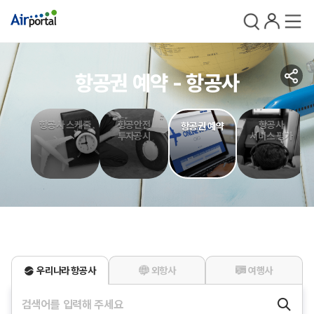
검색
로그인
전체메
공
항공권 예약 - 항공사
유
항공사 스케줄
항공안전
항공사
항공권 예약
투자공시
서비스 평가
검
색
결
외항사
여행사
우리나라 항공사
과
가
검